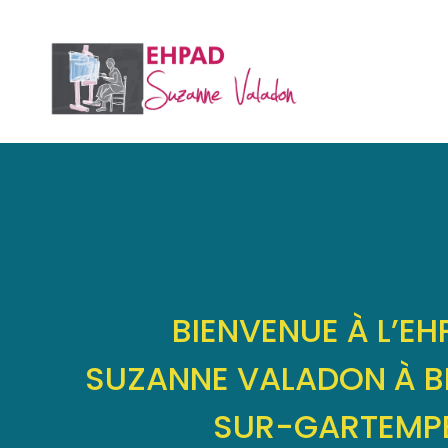
Panneau de gestion des cookies
BIENVENUE À L’E
SUZANNE VALADON À B
SUR-GARTEMP